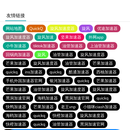
友情链接
网站地图
QuickQ
旋风加速度器
旋风
优途加速器
旋风加速度器
旋风加速
坚果加速器
外网app
小牛加速器
tiktok加速器
油管加速器
上油管加速器
回锅肉加速器
旋风
油管加速器
旋风加速度器
芒果加速器
旋风加速度器
油管加速器
芒果加速器
quickq
ins加速器
quickq
酷通加速器
西柚加速器
手机外国加速器官网
银河加速器
quickq
芒果加速器
芒果加速器
油管加速器
旋风加速度器
旋风加速度器
黑洞加速官网
海鸥加速器
黑洞加速官网
quickq
快鸭加速器
芒果加速器
老王vnp
小猫咪ciash加速器
海鸥加速器
quickq
快橙加速器
旋风加速度器
快橙加速器
quickq
油管加速器
黑洞加速官网