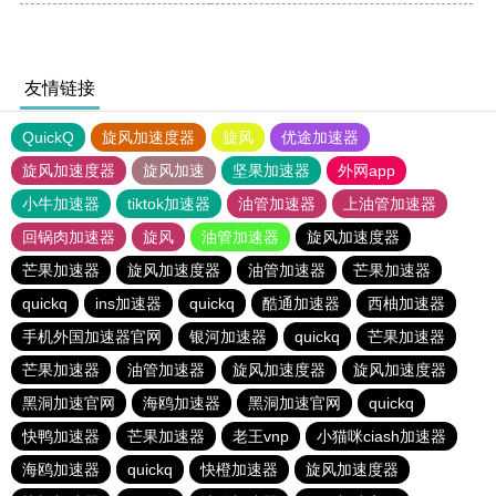
友情链接
QuickQ
旋风加速度器
旋风
优途加速器
旋风加速度器
旋风加速
坚果加速器
外网app
小牛加速器
tiktok加速器
油管加速器
上油管加速器
回锅肉加速器
旋风
油管加速器
旋风加速度器
芒果加速器
旋风加速度器
油管加速器
芒果加速器
quickq
ins加速器
quickq
酷通加速器
西柚加速器
手机外国加速器官网
银河加速器
quickq
芒果加速器
芒果加速器
油管加速器
旋风加速度器
旋风加速度器
黑洞加速官网
海鸥加速器
黑洞加速官网
quickq
快鸭加速器
芒果加速器
老王vnp
小猫咪ciash加速器
海鸥加速器
quickq
快橙加速器
旋风加速度器