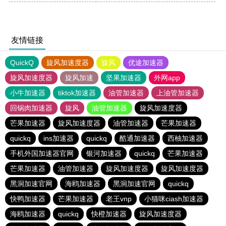
友情链接
QuickQ
旋风加速度器
旋风
优途加速器
旋风加速度器
旋风加速
坚果加速器
外网app
小牛加速器
tiktok加速器
油管加速器
上油管加速器
回锅肉加速器
旋风
油管加速器
旋风加速度器
芒果加速器
旋风加速度器
油管加速器
芒果加速器
quickq
ins加速器
quickq
酷通加速器
西柚加速器
手机外国加速器官网
银河加速器
quickq
芒果加速器
芒果加速器
油管加速器
旋风加速度器
旋风加速度器
黑洞加速官网
海鸥加速器
黑洞加速官网
quickq
快鸭加速器
芒果加速器
老王vnp
小猫咪ciash加速器
海鸥加速器
quickq
快橙加速器
旋风加速度器