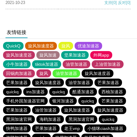
2021-10-23
支持
[0]
反对
[0]
友情链接
QuickQ
旋风加速度器
旋风
优途加速器
旋风加速度器
旋风加速
坚果加速器
外网app
小牛加速器
tiktok加速器
油管加速器
上油管加速器
回锅肉加速器
旋风
油管加速器
旋风加速度器
芒果加速器
旋风加速度器
油管加速器
芒果加速器
quickq
ins加速器
quickq
酷通加速器
西柚加速器
手机外国加速器官网
银河加速器
quickq
芒果加速器
芒果加速器
油管加速器
旋风加速度器
旋风加速度器
黑洞加速官网
海鸥加速器
黑洞加速官网
quickq
快鸭加速器
芒果加速器
老王vnp
小猫咪ciash加速器